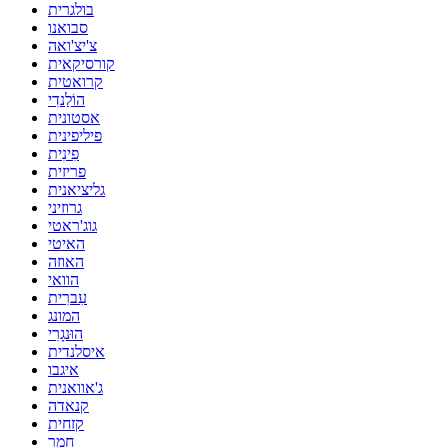
בולגרית
סבואנו
צ'יצ'ואה
קורסיקאית
קרואטית
הוֹלַנדִי
אסטונית
פיליפינית
פִינִית
פריזית
גליציאנית
גרוזיני
גוג'ראטי
האיטי
האוזה
הוואי
עִברִית
המונג
הוּנגָרִי
איסלנדית
איגבו
ג'אוואנית
קנאדה
קזחית
חמר