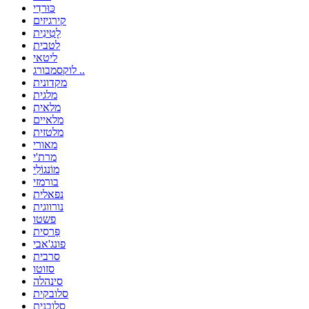
כּוּרדִי
קירגיזים
לָטִינִית
לטבית
ליטאי
לוקסמבורג ..
מקדונית
מלגית
מלאית
מלאיים
מלטזית
מאורי
מרת'י
מוֹנגוֹלִי
בורמזי
נפאלית
נורווגית
פשטו
פַּרסִית
פונג'אבי
סרבית
סזוטו
סינהלה
סלובקית
סלובנית