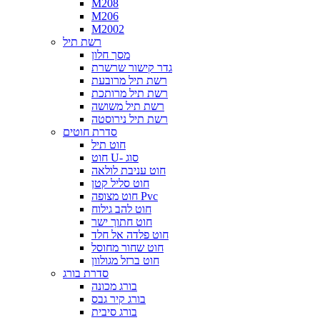
M208
M206
M2002
רשת תיל
מסך חלון
גדר קישור שרשרת
רשת תיל מרובעת
רשת תיל מרותכת
רשת תיל משושה
רשת תיל נירוסטה
סדרת חוטים
חוט תיל
חוט U- סוג
חוט עניבת לולאה
חוט סליל קטן
חוט מצופה Pvc
חוט להב גילוח
חוט חתוך ישר
חוט פלדה אל חלד
חוט שחור מחוסל
חוט ברזל מגולוון
סדרת בורג
בורג מכונה
בורג קיר גבס
בורג סיבית