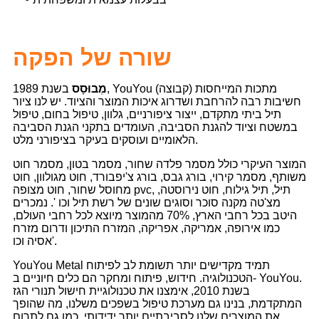
שורה של
הפקה
מְבוּסָס
בשנת 1989, YouYou (קבוצה) מתכות המייחסות
חשיבות רבה להרחבת ושדרוג איכות המוצר והציוד. יש לנו ציור
תיל ביתי מתקדם, ייצור ציפורניים, גלוון, טיפול בחום, טיפול
במשטח וציוד להגנת הסביבה, העומדים בתקני הגנת הסביבה
הלאומיים ועוסקים בעיקר בציפורני מלט.
המוצר העיקרי כולל מסמר פלדה שחור, מסמר בטון, מסמר חוט
משותף, מסמר קירוי, בורג גבס, בורג צ'יפבורד, חוט מגולוון, חוט
מחוסל שחור, חוט מצופה pvc, תיל, תיל גילוח, חוט נירוסטה,
מצ'טה מקנה סוכר וסוגים שונים של רשת תיל וכו '. נמכרים
היטב בכל רחבי הארץ, 70% מהמוצר מיוצא לכל רחבי העולם,
כמו אירופה, אמריקה, אפריקה, המזרח התיכון ודרום מזרח
אסיה וכו'.
YouYou Metal תמיד מקדישים יותר תשומת לב לפיתוח
הטכנולוגיה. חידוש, פיתוח ומחקר הם כלים חיוניים ב- YouYou.
בשנת 2010, אימצנו את טכנולוגיית חישול תנורי הגז
המתקדמת, בנינו גם מערכת טיפול בשפכים משלנו, מה שהופך
את המוצרים שלנו לסביבתיים יותר ידידותי, כמו גם לתרום