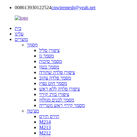
008613930122524
cnwiremesh@yeah.net
בית
עלינו
מוצרים
מַסְמֵר
ציפורן סליל
מסמר גז
מסמר סיכות
מסמר בטון
ציפורן פלדה שחורה
מסמר פלדה צהוב
מסמר חוט נפוץ
ציפורן פלדה ללא ראש
ציפורן בורג קירוי
מסמר לבנים מגולוון
מסמר קירוי ראש מטרייה
מצ'טה
תירס תירס
M214
M213
M212