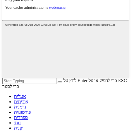
לחץ על Enter כדי לחפש או על ESC
כדי לסגור
אנגלית
צָרְפָתִית
גֶרמָנִיָת
פורטוגזית
ספרדית
רוּסִי
יַפָּנִית