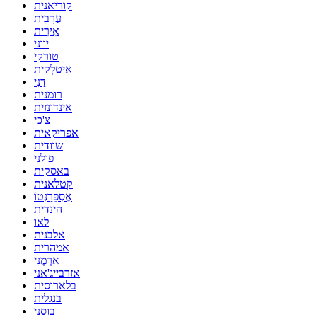
קוריאנית
עֲרָבִית
אִירִית
יווני
טורקי
אִיטַלְקִית
דַנִי
רומנית
אינדונזית
צ'כי
אפריקאית
שוודית
פולני
באסקית
קטלאנית
אֶסְפֵּרַנְטוֹ
הינדית
לאו
אלבנית
אמהרית
אַרְמֶנִי
אזרבייג'אני
בלארוסית
בנגלית
בוסני