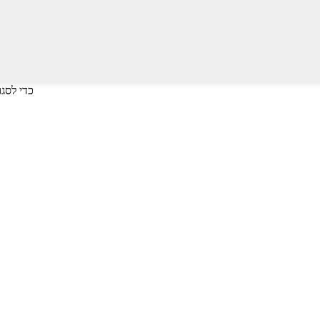
לחץ על Enter כדי לחפש או על ESC כד