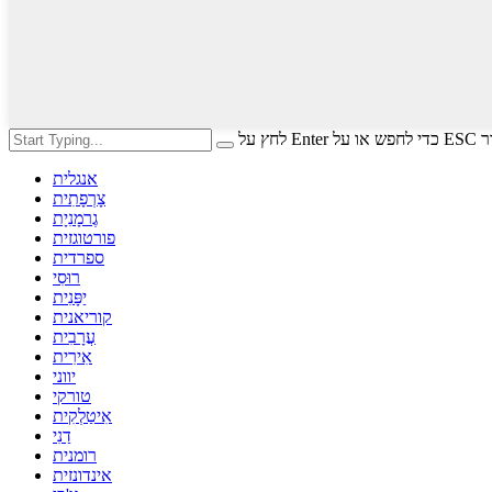
י לסגור
אנגלית
צָרְפָתִית
גֶרמָנִיָת
פורטוגזית
ספרדית
רוּסִי
יַפָּנִית
קוריאנית
עֲרָבִית
אִירִית
יווני
טורקי
אִיטַלְקִית
דַנִי
רומנית
אינדונזית