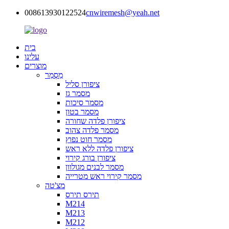
008613930122524
cnwiremesh@yeah.net
בית
עלינו
מוצרים
מַסְמֵר
ציפורן סליל
מסמר גז
מסמר סיכות
מסמר בטון
ציפורן פלדה שחורה
מסמר פלדה צהוב
מסמר חוט נפוץ
ציפורן פלדה ללא ראש
ציפורן בורג קירוי
מסמר לבנים מגולוון
מסמר קירוי ראש מטרייה
מצ'טה
תירס תירס
M214
M213
M212