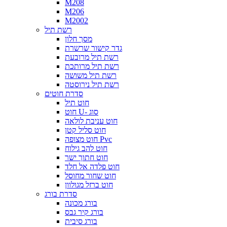
M208
M206
M2002
רשת תיל
מסך חלון
גדר קישור שרשרת
רשת תיל מרובעת
רשת תיל מרותכת
רשת תיל משושה
רשת תיל נירוסטה
סדרת חוטים
חוט תיל
חוט U- סוג
חוט עניבת לולאה
חוט סליל קטן
חוט מצופה Pvc
חוט להב גילוח
חוט חתוך ישר
חוט פלדה אל חלד
חוט שחור מחוסל
חוט ברזל מגולוון
סדרת בורג
בורג מכונה
בורג קיר גבס
בורג סיבית