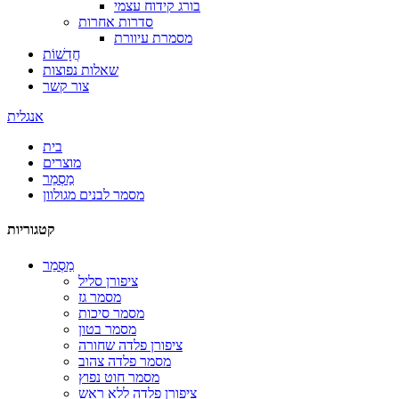
בורג קידוח עצמי
סדרות אחרות
מסמרת עיוורת
חֲדָשׁוֹת
שאלות נפוצות
צור קשר
אנגלית
בית
מוצרים
מַסְמֵר
מסמר לבנים מגולוון
קטגוריות
מַסְמֵר
ציפורן סליל
מסמר גז
מסמר סיכות
מסמר בטון
ציפורן פלדה שחורה
מסמר פלדה צהוב
מסמר חוט נפוץ
ציפורן פלדה ללא ראש