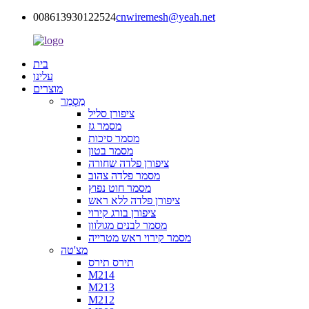
008613930122524
cnwiremesh@yeah.net
בית
עלינו
מוצרים
מַסְמֵר
ציפורן סליל
מסמר גז
מסמר סיכות
מסמר בטון
ציפורן פלדה שחורה
מסמר פלדה צהוב
מסמר חוט נפוץ
ציפורן פלדה ללא ראש
ציפורן בורג קירוי
מסמר לבנים מגולוון
מסמר קירוי ראש מטרייה
מצ'טה
תירס תירס
M214
M213
M212