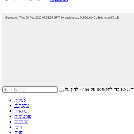
י לסגור
אנגלית
צָרְפָתִית
גֶרמָנִיָת
פורטוגזית
ספרדית
רוּסִי
יַפָּנִית