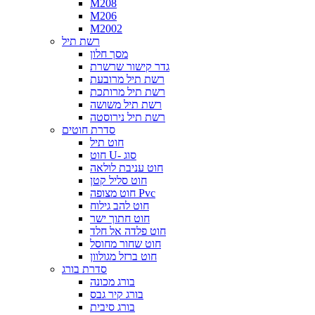
M208
M206
M2002
רשת תיל
מסך חלון
גדר קישור שרשרת
רשת תיל מרובעת
רשת תיל מרותכת
רשת תיל משושה
רשת תיל נירוסטה
סדרת חוטים
חוט תיל
חוט U- סוג
חוט עניבת לולאה
חוט סליל קטן
חוט מצופה Pvc
חוט להב גילוח
חוט חתוך ישר
חוט פלדה אל חלד
חוט שחור מחוסל
חוט ברזל מגולוון
סדרת בורג
בורג מכונה
בורג קיר גבס
בורג סיבית