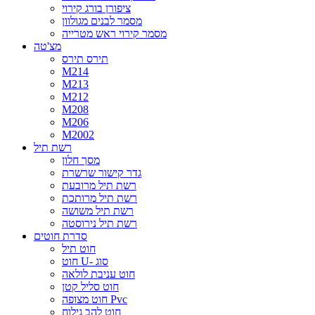
ציפורן בורג קירוי
מסמר לבנים מגולוון
מסמר קירוי ראש מטרייה
מצ'טה
תירס תירס
M214
M213
M212
M208
M206
M2002
רשת תיל
מסך חלון
גדר קישור שרשרת
רשת תיל מרובעת
רשת תיל מרותכת
רשת תיל משושה
רשת תיל נירוסטה
סדרת חוטים
חוט תיל
חוט U- סוג
חוט עניבת לולאה
חוט סליל קטן
חוט מצופה Pvc
חוט להב גילוח