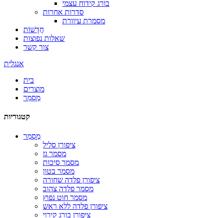
בורג קידוח עצמי
סדרות אחרות
מסמרת עיוורת
חֲדָשׁוֹת
שאלות נפוצות
צור קשר
אנגלית
בית
מוצרים
מַסְמֵר
קטגוריות
מַסְמֵר
ציפורן סליל
מסמר גז
מסמר סיכות
מסמר בטון
ציפורן פלדה שחורה
מסמר פלדה צהוב
מסמר חוט נפוץ
ציפורן פלדה ללא ראש
ציפורן בורג קירוי