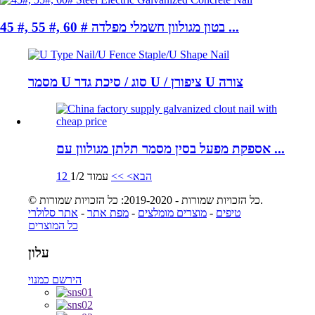
45 #, 55 #, 60 # בטון מגולוון חשמלי מפלדה ...
מסמר U סוג / סיכת גדר U / ציפורן U צורה
אספקת מפעל בסין מסמר תלתן מגולוון עם ...
הבא>
>>
עמוד 1/2
2
1
© כל הזכויות שמורות - 2019-2020: כל הזכויות שמורות.
טיפים
-
מוצרים מומלצים
-
מפת אתר
-
אתר סלולרי
כל המוצרים
עלון
הירשם כמנוי