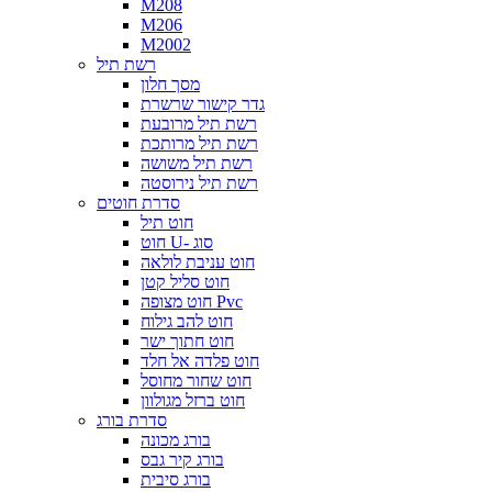
M208
M206
M2002
רשת תיל
מסך חלון
גדר קישור שרשרת
רשת תיל מרובעת
רשת תיל מרותכת
רשת תיל משושה
רשת תיל נירוסטה
סדרת חוטים
חוט תיל
חוט U- סוג
חוט עניבת לולאה
חוט סליל קטן
חוט מצופה Pvc
חוט להב גילוח
חוט חתוך ישר
חוט פלדה אל חלד
חוט שחור מחוסל
חוט ברזל מגולוון
סדרת בורג
בורג מכונה
בורג קיר גבס
בורג סיבית