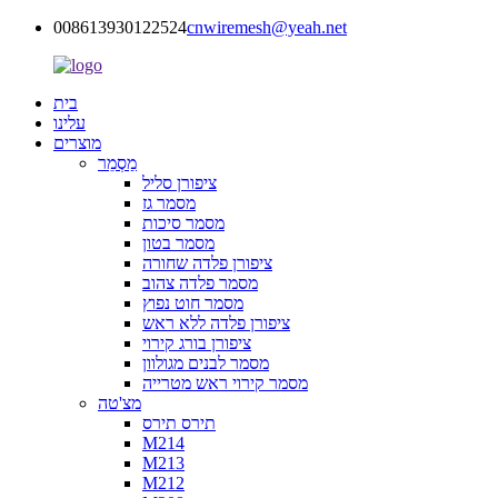
008613930122524
cnwiremesh@yeah.net
בית
עלינו
מוצרים
מַסְמֵר
ציפורן סליל
מסמר גז
מסמר סיכות
מסמר בטון
ציפורן פלדה שחורה
מסמר פלדה צהוב
מסמר חוט נפוץ
ציפורן פלדה ללא ראש
ציפורן בורג קירוי
מסמר לבנים מגולוון
מסמר קירוי ראש מטרייה
מצ'טה
תירס תירס
M214
M213
M212