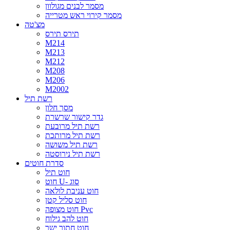
מסמר לבנים מגולוון
מסמר קירוי ראש מטרייה
מצ'טה
תירס תירס
M214
M213
M212
M208
M206
M2002
רשת תיל
מסך חלון
גדר קישור שרשרת
רשת תיל מרובעת
רשת תיל מרותכת
רשת תיל משושה
רשת תיל נירוסטה
סדרת חוטים
חוט תיל
חוט U- סוג
חוט עניבת לולאה
חוט סליל קטן
חוט מצופה Pvc
חוט להב גילוח
חוט חתוך ישר