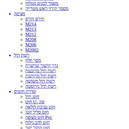
מסמר לבנים מגולוון
מסמר קירוי ראש מטרייה
מצ'טה
תירס תירס
M214
M213
M212
M208
M206
M2002
רשת תיל
מסך חלון
גדר קישור שרשרת
רשת תיל מרובעת
רשת תיל מרותכת
רשת תיל משושה
רשת תיל נירוסטה
סדרת חוטים
חוט תיל
חוט U- סוג
חוט עניבת לולאה
חוט סליל קטן
חוט מצופה Pvc
חוט להב גילוח
חוט חתוך ישר