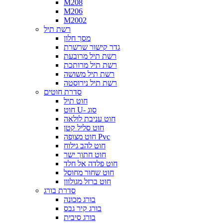
M208
M206
M2002
רשת תיל
מסך חלון
גדר קישור שרשרת
רשת תיל מרובעת
רשת תיל מרותכת
רשת תיל משושה
רשת תיל נירוסטה
סדרת חוטים
חוט תיל
חוט U- סוג
חוט עניבת לולאה
חוט סליל קטן
חוט מצופה Pvc
חוט להב גילוח
חוט חתוך ישר
חוט פלדה אל חלד
חוט שחור מחוסל
חוט ברזל מגולוון
סדרת בורג
בורג מכונה
בורג קיר גבס
בורג סיבית