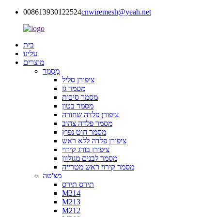
008613930122524
cnwiremesh@yeah.net
בית
עלינו
מוצרים
מַסְמֵר
ציפורן סליל
מסמר גז
מסמר סיכות
מסמר בטון
ציפורן פלדה שחורה
מסמר פלדה צהוב
מסמר חוט נפוץ
ציפורן פלדה ללא ראש
ציפורן בורג קירוי
מסמר לבנים מגולוון
מסמר קירוי ראש מטרייה
מצ'טה
תירס תירס
M214
M213
M212