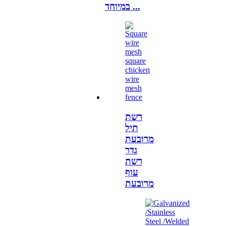
במיוחד ...
רשת
תיל
מרובעת
גדר
רשת
עוף
מרובעת