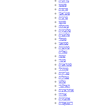
נורווגית
פשטו
פַּרסִית
פונג'אבי
סרבית
סזוטו
סינהלה
סלובקית
סלובנית
סומלי
סמואני
סקוטית
גאלית
שונה
סינדי
סונדאנית
סווהילי
טג'יקית
טמילית
טלוגו
תאילנדי
אוקראינית
אורדו
אוזבקית
וייטנאמית