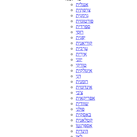
אנגלית
צָרְפָתִית
גֶרמָנִיָת
פורטוגזית
ספרדית
רוּסִי
יַפָּנִית
קוריאנית
עֲרָבִית
אִירִית
יווני
טורקי
אִיטַלְקִית
דַנִי
רומנית
אינדונזית
צ'כי
אפריקאית
שוודית
פולני
באסקית
קטלאנית
אֶסְפֵּרַנְטוֹ
הינדית
לאו