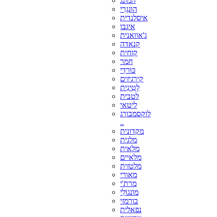
המונג
הוּנגָרִי
איסלנדית
איגבו
ג'אוואנית
קנאדה
קזחית
חמר
כּוּרדִי
קירגיזים
לָטִינִית
לטבית
ליטאי
לוקסמבורג
..
מקדונית
מלגית
מלאית
מלאיים
מלטזית
מאורי
מרת'י
מוֹנגוֹלִי
בורמזי
נפאלית