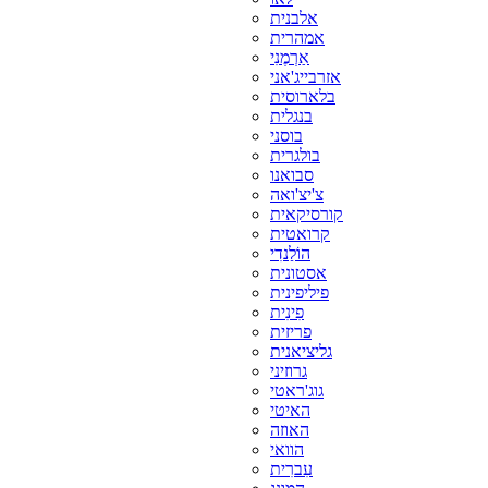
אלבנית
אמהרית
אַרְמֶנִי
אזרבייג'אני
בלארוסית
בנגלית
בוסני
בולגרית
סבואנו
צ'יצ'ואה
קורסיקאית
קרואטית
הוֹלַנדִי
אסטונית
פיליפינית
פִינִית
פריזית
גליציאנית
גרוזיני
גוג'ראטי
האיטי
האוזה
הוואי
עִברִית