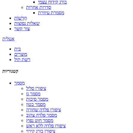
בורג קידוח עצמי
סדרות אחרות
מסמרת עיוורת
חֲדָשׁוֹת
שאלות נפוצות
צור קשר
אנגלית
בית
מוצרים
רשת תיל
קטגוריות
מַסְמֵר
ציפורן סליל
מסמר גז
מסמר סיכות
מסמר בטון
ציפורן פלדה שחורה
מסמר פלדה צהוב
מסמר חוט נפוץ
ציפורן פלדה ללא ראש
ציפורן בורג קירוי