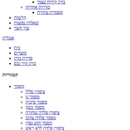
בורג קידוח עצמי
סדרות אחרות
מסמרת עיוורת
חֲדָשׁוֹת
שאלות נפוצות
צור קשר
אנגלית
בית
מוצרים
סדרת בורג
בורג קיר גבס
קטגוריות
מַסְמֵר
ציפורן סליל
מסמר גז
מסמר סיכות
מסמר בטון
ציפורן פלדה שחורה
מסמר פלדה צהוב
מסמר חוט נפוץ
ציפורן פלדה ללא ראש