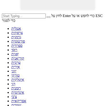
לחץ על Enter כדי לחפש או על ESC
כדי לסגור
אנגלית
צָרְפָתִית
גֶרמָנִיָת
פורטוגזית
ספרדית
רוּסִי
יַפָּנִית
קוריאנית
עֲרָבִית
אִירִית
יווני
טורקי
אִיטַלְקִית
דַנִי
רומנית
אינדונזית
צ'כי
אפריקאית
שוודית