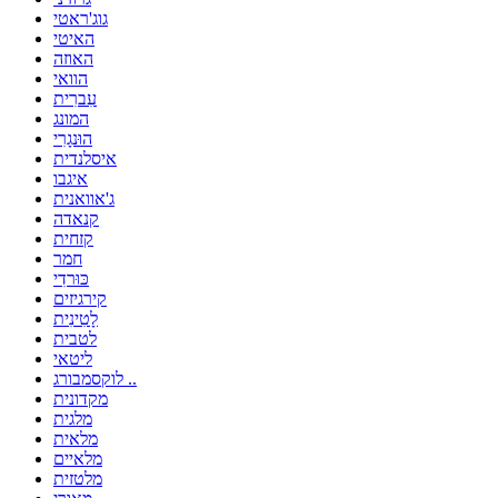
גוג'ראטי
האיטי
האוזה
הוואי
עִברִית
המונג
הוּנגָרִי
איסלנדית
איגבו
ג'אוואנית
קנאדה
קזחית
חמר
כּוּרדִי
קירגיזים
לָטִינִית
לטבית
ליטאי
לוקסמבורג ..
מקדונית
מלגית
מלאית
מלאיים
מלטזית