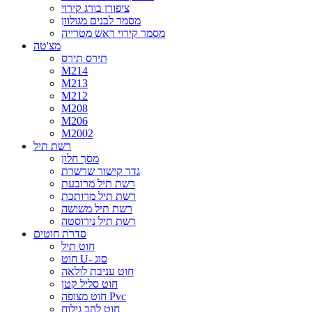
ציפורן בורג קירוי
מסמר לבנים מגולוון
מסמר קירוי ראש מטרייה
מצ'טה
תירס תירס
M214
M213
M212
M208
M206
M2002
רשת תיל
מסך חלון
גדר קישור שרשרת
רשת תיל מרובעת
רשת תיל מרותכת
רשת תיל משושה
רשת תיל נירוסטה
סדרת חוטים
חוט תיל
חוט U- סוג
חוט עניבת לולאה
חוט סליל קטן
חוט מצופה Pvc
חוט להב גילוח