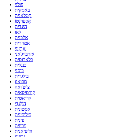
פולני
באסקית
קטלאנית
אֶסְפֵּרַנְטוֹ
הינדית
לאו
אלבנית
אמהרית
אַרְמֶנִי
אזרבייג'אני
בלארוסית
בנגלית
בוסני
בולגרית
סבואנו
צ'יצ'ואה
קורסיקאית
קרואטית
הוֹלַנדִי
אסטונית
פיליפינית
פִינִית
פריזית
גליציאנית
גרוזיני