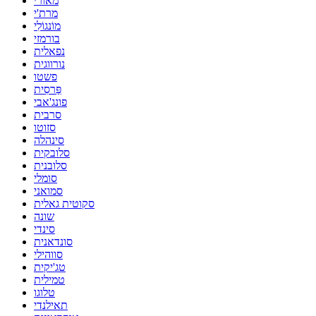
מאורי
מרת'י
מוֹנגוֹלִי
בורמזי
נפאלית
נורווגית
פשטו
פַּרסִית
פונג'אבי
סרבית
סזוטו
סינהלה
סלובקית
סלובנית
סומלי
סמואני
סקוטית גאלית
שונה
סינדי
סונדאנית
סווהילי
טג'יקית
טמילית
טלוגו
תאילנדי