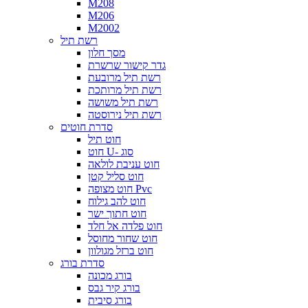
M208
M206
M2002
רשת תיל
מסך חלון
גדר קישור שרשרת
רשת תיל מרובעת
רשת תיל מרותכת
רשת תיל משושה
רשת תיל נירוסטה
סדרת חוטים
חוט תיל
חוט U- סוג
חוט עניבת לולאה
חוט סליל קטן
חוט מצופה Pvc
חוט להב גילוח
חוט חתוך ישר
חוט פלדה אל חלד
חוט שחור מחוסל
חוט ברזל מגולוון
סדרת בורג
בורג מכונה
בורג קיר גבס
בורג סיבית