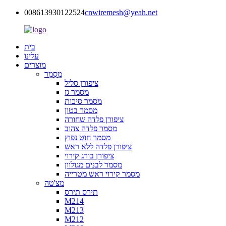
008613930122524
cnwiremesh@yeah.net
בית
עלינו
מוצרים
מַסְמֵר
ציפורן סליל
מסמר גז
מסמר סיכות
מסמר בטון
ציפורן פלדה שחורה
מסמר פלדה צהוב
מסמר חוט נפוץ
ציפורן פלדה ללא ראש
ציפורן בורג קירוי
מסמר לבנים מגולוון
מסמר קירוי ראש מטרייה
מצ'טה
תירס תירס
M214
M213
M212