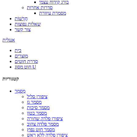
בורג קידוח עצמי
סדרות אחרות
מסמרת עיוורת
חֲדָשׁוֹת
שאלות נפוצות
צור קשר
אנגלית
בית
מוצרים
סדרת חוטים
חוט מסוג U
קטגוריות
מַסְמֵר
ציפורן סליל
מסמר גז
מסמר סיכות
מסמר בטון
ציפורן פלדה שחורה
מסמר פלדה צהוב
מסמר חוט נפוץ
ציפורן פלדה ללא ראש