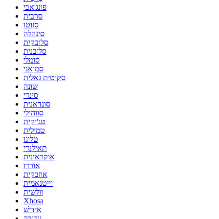
פונג'אבי
סרבית
סזוטו
סינהלה
סלובקית
סלובנית
סומלי
סמואני
סקוטית גאלית
שונה
סינדי
סונדאנית
סווהילי
טג'יקית
טמילית
טלוגו
תאילנדי
אוקראינית
אורדו
אוזבקית
וייטנאמית
וולשית
Xhosa
אִידִישׁ
יורובה