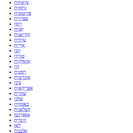
צָרְפָתִית
גֶרמָנִיָת
פורטוגזית
ספרדית
רוּסִי
יַפָּנִית
קוריאנית
עֲרָבִית
אִירִית
יווני
טורקי
אִיטַלְקִית
דַנִי
רומנית
אינדונזית
צ'כי
אפריקאית
שוודית
פולני
באסקית
קטלאנית
אֶסְפֵּרַנְטוֹ
הינדית
לאו
אלבנית