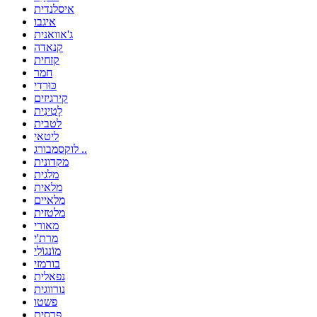
איסלנדית
איגבו
ג'אוואנית
קנאדה
קזחית
חמר
כּוּרדִי
קירגיזים
לָטִינִית
לטבית
ליטאי
לוקסמבורג ..
מקדונית
מלגית
מלאית
מלאיים
מלטזית
מאורי
מרת'י
מוֹנגוֹלִי
בורמזי
נפאלית
נורווגית
פשטו
פַּרסִית