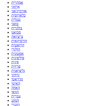
אמהרית
אַרְמֶנִי
אזרבייג'אני
בלארוסית
בנגלית
בוסני
בולגרית
סבואנו
צ'יצ'ואה
קורסיקאית
קרואטית
הוֹלַנדִי
אסטונית
פיליפינית
פִינִית
פריזית
גליציאנית
גרוזיני
גוג'ראטי
האיטי
האוזה
הוואי
עִברִית
המונג
הוּנגָרִי