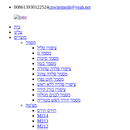
008613930122524
cnwiremesh@yeah.net
בית
עלינו
מוצרים
מַסְמֵר
ציפורן סליל
מסמר גז
מסמר סיכות
מסמר בטון
ציפורן פלדה שחורה
מסמר פלדה צהוב
מסמר חוט נפוץ
ציפורן פלדה ללא ראש
ציפורן בורג קירוי
מסמר לבנים מגולוון
מסמר קירוי ראש מטרייה
מצ'טה
תירס תירס
M214
M213
M212