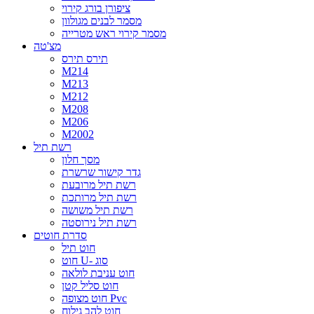
ציפורן בורג קירוי
מסמר לבנים מגולוון
מסמר קירוי ראש מטרייה
מצ'טה
תירס תירס
M214
M213
M212
M208
M206
M2002
רשת תיל
מסך חלון
גדר קישור שרשרת
רשת תיל מרובעת
רשת תיל מרותכת
רשת תיל משושה
רשת תיל נירוסטה
סדרת חוטים
חוט תיל
חוט U- סוג
חוט עניבת לולאה
חוט סליל קטן
חוט מצופה Pvc
חוט להב גילוח