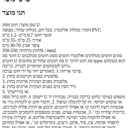
תגי מוצר
שם מוצר: חוט מסוג U
חומר: מגולוון אלקטרו, טבל חם, מגולוון שחור, מצופה PVC
קוטר חוט: 0.7 מ"מ -1.2 מ"מ
אורך: 25 ס"מ -55 ס"מ
ציפוי אבץ: 30-70 גרם
חוזק מתיחה: 350-550N / mm2
חוטי סוג U סוגים חוטים מגולוונים אלקטרו חוטים מסוג חוטים מגולבנים
חוטים U סוג חוטים שחורים מחוטים U סוג חוט חותך typw הוא בשימוש
נרחב לשימושים יומיומיים לבנייה, כריכה.
פרטי אריזה: 1. מאוגדים יחד על ידי חוט עניבה.
2. פלסטיק בפנים וקרטונים בחוץ.
3. פלסטיק בפנים ושקיות ארוגות בחוץ.
4. נייר חסין מים בפנים ושקיות ארוגים בחוץ
5. או כדרישתך.
יישום: 1. חוט ברזל מסוג U משמש בעיקר כחוט כריכה בבנייה, עבודות יד
או שימוש יומיומי. זה קל להובלה וטיפול. 2. חיבור חוט קו לקורות גדר או
אבטחת רשת לחוטי קו או אפילו תיקונים; קיבוע או חיזוק פלדה לבניינים,
בריכות שחייה וכו '. 3. אבטחת עצים, גפנים ומטפסים לתומכים ולסבכים,
או אפילו להקמת מבני תמיכה ולהצטרפות אליהם. 4. קשירת שקיות
לתפוחי אדמה, עץ, סיד, פחם, זרעים, כימיקלים וכו ', או אפילו כחותם
דואר או שקית כביסה. 5. מוצרי אגירה של חוט, מוט, צינור עץ, מקל,