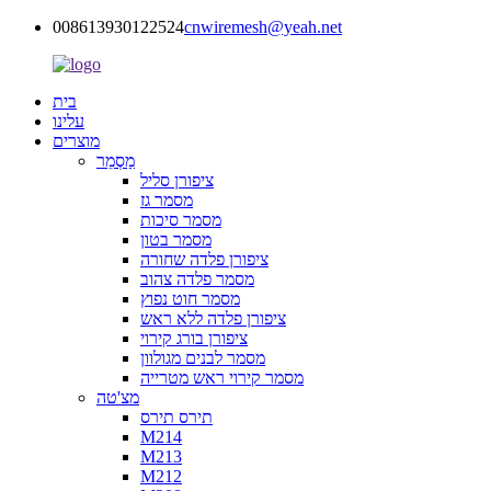
008613930122524
cnwiremesh@yeah.net
בית
עלינו
מוצרים
מַסְמֵר
ציפורן סליל
מסמר גז
מסמר סיכות
מסמר בטון
ציפורן פלדה שחורה
מסמר פלדה צהוב
מסמר חוט נפוץ
ציפורן פלדה ללא ראש
ציפורן בורג קירוי
מסמר לבנים מגולוון
מסמר קירוי ראש מטרייה
מצ'טה
תירס תירס
M214
M213
M212