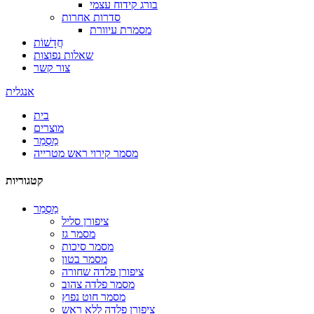
בורג קידוח עצמי
סדרות אחרות
מסמרת עיוורת
חֲדָשׁוֹת
שאלות נפוצות
צור קשר
אנגלית
בית
מוצרים
מַסְמֵר
מסמר קירוי ראש מטרייה
קטגוריות
מַסְמֵר
ציפורן סליל
מסמר גז
מסמר סיכות
מסמר בטון
ציפורן פלדה שחורה
מסמר פלדה צהוב
מסמר חוט נפוץ
ציפורן פלדה ללא ראש