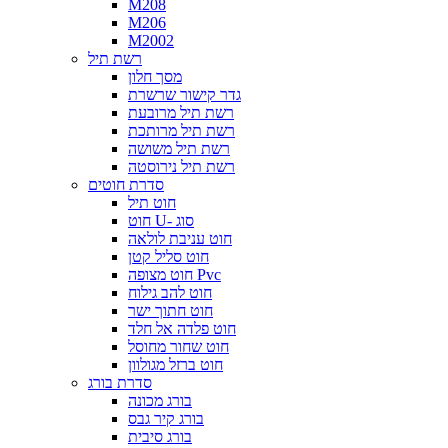
M208
M206
M2002
רשת תיל
מסך חלון
גדר קישור שרשרת
רשת תיל מרובעת
רשת תיל מרותכת
רשת תיל משושה
רשת תיל נירוסטה
סדרת חוטים
חוט תיל
חוט U- סוג
חוט עניבת לולאה
חוט סליל קטן
חוט מצופה Pvc
חוט להב גילוח
חוט חתוך ישר
חוט פלדה אל חלד
חוט שחור מחוסל
חוט ברזל מגולוון
סדרת בורג
בורג מכונה
בורג קיר גבס
בורג סיבית