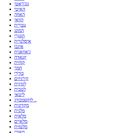
גוג'ראטי
האיטי
האוזה
הוואי
עִברִית
המונג
הוּנגָרִי
איסלנדית
איגבו
ג'אוואנית
קנאדה
קזחית
חמר
כּוּרדִי
קירגיזים
לָטִינִית
לטבית
ליטאי
לוקסמבורג ..
מקדונית
מלגית
מלאית
מלאיים
מלטזית
מאורי