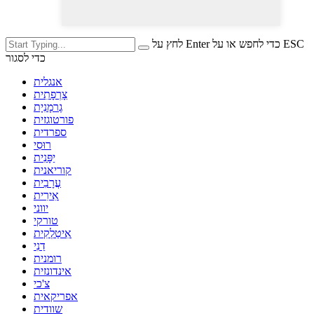
לחץ על Enter כדי לחפש או על ESC
כדי לסגור
אנגלית
צָרְפָתִית
גֶרמָנִיָת
פורטוגזית
ספרדית
רוּסִי
יַפָּנִית
קוריאנית
עֲרָבִית
אִירִית
יווני
טורקי
אִיטַלְקִית
דַנִי
רומנית
אינדונזית
צ'כי
אפריקאית
שוודית