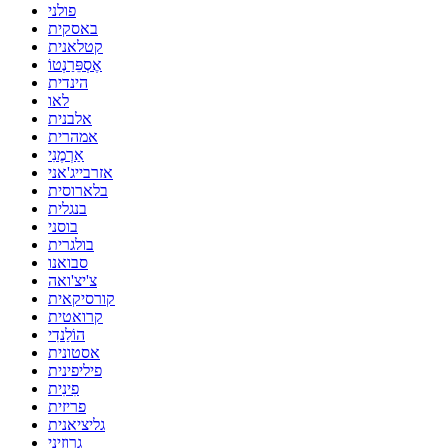
פולני
באסקית
קטלאנית
אֶסְפֵּרַנְטוֹ
הינדית
לאו
אלבנית
אמהרית
אַרְמֶנִי
אזרבייג'אני
בלארוסית
בנגלית
בוסני
בולגרית
סבואנו
צ'יצ'ואה
קורסיקאית
קרואטית
הוֹלַנדִי
אסטונית
פיליפינית
פִינִית
פריזית
גליציאנית
גרוזיני