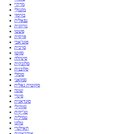
מרת'י
מוֹנגוֹלִי
בורמזי
נפאלית
נורווגית
פשטו
פַּרסִית
פונג'אבי
סרבית
סזוטו
סינהלה
סלובקית
סלובנית
סומלי
סמואני
סקוטית גאלית
שונה
סינדי
סונדאנית
סווהילי
טג'יקית
טמילית
טלוגו
תאילנדי
אוקראינית