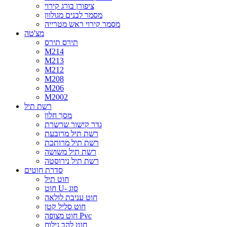
ציפורן בורג קירוי
מסמר לבנים מגולוון
מסמר קירוי ראש מטרייה
מצ'טה
תירס תירס
M214
M213
M212
M208
M206
M2002
רשת תיל
מסך חלון
גדר קישור שרשרת
רשת תיל מרובעת
רשת תיל מרותכת
רשת תיל משושה
רשת תיל נירוסטה
סדרת חוטים
חוט תיל
חוט U- סוג
חוט עניבת לולאה
חוט סליל קטן
חוט מצופה Pvc
חוט להב גילוח