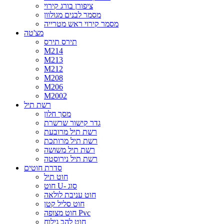
ציפורן בורג קירוי
מסמר לבנים מגולוון
מסמר קירוי ראש מטרייה
מצ'טה
תירס תירס
M214
M213
M212
M208
M206
M2002
רשת תיל
מסך חלון
גדר קישור שרשרת
רשת תיל מרובעת
רשת תיל מרותכת
רשת תיל משושה
רשת תיל נירוסטה
סדרת חוטים
חוט תיל
חוט U- סוג
חוט עניבת לולאה
חוט סליל קטן
חוט מצופה Pvc
חוט להב גילוח