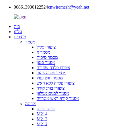
008613930122524
cnwiremesh@yeah.net
בית
עלינו
מוצרים
מַסְמֵר
ציפורן סליל
מסמר גז
מסמר סיכות
מסמר בטון
ציפורן פלדה שחורה
מסמר פלדה צהוב
מסמר חוט נפוץ
ציפורן פלדה ללא ראש
ציפורן בורג קירוי
מסמר לבנים מגולוון
מסמר קירוי ראש מטרייה
מצ'טה
תירס תירס
M214
M213
M212