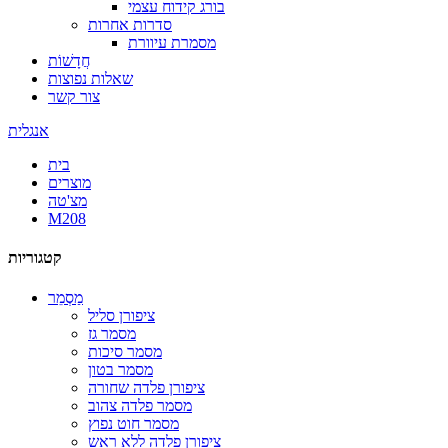
בורג קידוח עצמי
סדרות אחרות
מסמרת עיוורת
חֲדָשׁוֹת
שאלות נפוצות
צור קשר
אנגלית
בית
מוצרים
מצ'טה
M208
קטגוריות
מַסְמֵר
ציפורן סליל
מסמר גז
מסמר סיכות
מסמר בטון
ציפורן פלדה שחורה
מסמר פלדה צהוב
מסמר חוט נפוץ
ציפורן פלדה ללא ראש