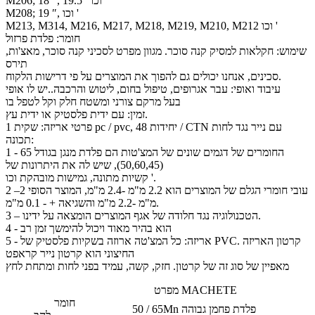
M206; 18 ″, 19.5 ′ וכו '
M208; 19 ″, וכו '
M213, M314, M216, M217, M218, M219, M210, M212 וכו '
חומר: פלדת פרזול
שימוש: חקלאות למסיק קנה סוכר. מגוון מפרט לסכיני קנה סוכר, מאצ'ות,
תירס
סכינים, אנחנו יכולים גם להפוך את המוצרים על פי דרישות הלקוח.
עיבוד ואופי: עבר אגרופים, טיפול בחום, ליטוש והרכבה..יש לו אופי
בעל מרקם צורני ומשטח חלק וקל לטפל בו
זמין: עם ידית פלסטיק או ידית עץ.
פרטי אריזה: שקית 1 pc / pvc, 48 יחידות / CTN עם נייר נגד לחות
תכונה:
1 - החומרים של דגמים שונים של המצ'טות הם פלדת מנגן בגודל 65
(50,60,45), שיש לה את היתרונות של
קשיות מתונה, גמישות מובהקת וכו '.
2 –עובי חומרי הגלם של המוצרים הוא 2.2 מ"מ -2.4 מ"מ, המוצר הסופי 2
מ"מ -2.2 מ"מ והשגיאה + - 0.1 מ"מ.
3 – הטכנולוגיה נגד חלודה של אגף המוצרים הומצאה על ידינו.
4 - הוא בהיר מאוד ויכול להימשך זמן רב
5 - אריזה: כל המצ'טה ארוזה בשקיות פלסטיק של PVC. קרטון האריזה
החיצוני הוא קרטון נייר קראפט
מאפיין של סוג זה של קרטון. חזק, קשה, עמיד בפני לחות ומתחת לחץ
מפרט MACHETE
חומר
50 / 65Mn פלדת פחמן גבוהה