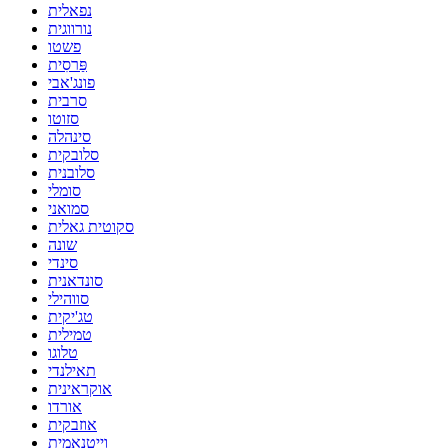
נפאלית
נורווגית
פשטו
פַּרסִית
פונג'אבי
סרבית
סזוטו
סינהלה
סלובקית
סלובנית
סומלי
סמואני
סקוטית גאלית
שונה
סינדי
סונדאנית
סווהילי
טג'יקית
טמילית
טלוגו
תאילנדי
אוקראינית
אורדו
אוזבקית
וייטנאמית