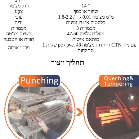
להב
14 ″
גודל מצ'טה
שחור או כסף
צֶבַע
1.8-2.2 / + - 0.01 מ"מ מצ'טה
עוֹבִי
פלסטיק או עץ זמינים
ידית
3 מסמרות
מסמרות
47-50 מעלות צלזיוס
קשיות מצ'טה
מותאם אישית
תווית או הטבעה
שקית 1 pc / pvc, 48 יחידות מצ'טה / CTN עם נייר
פרטי אריזה
נגד לחות
תהליך ייצור