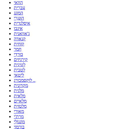
הוואי
עִברִית
המונג
הוּנגָרִי
איסלנדית
איגבו
ג'אוואנית
קנאדה
קזחית
חמר
כּוּרדִי
קירגיזים
לָטִינִית
לטבית
ליטאי
לוקסמבורג ..
מקדונית
מלגית
מלאית
מלאיים
מלטזית
מאורי
מרת'י
מוֹנגוֹלִי
בורמזי