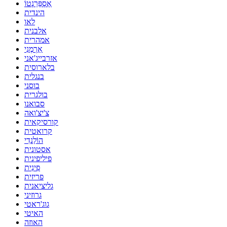
אֶסְפֵּרַנְטוֹ
הינדית
לאו
אלבנית
אמהרית
אַרְמֶנִי
אזרבייג'אני
בלארוסית
בנגלית
בוסני
בולגרית
סבואנו
צ'יצ'ואה
קורסיקאית
קרואטית
הוֹלַנדִי
אסטונית
פיליפינית
פִינִית
פריזית
גליציאנית
גרוזיני
גוג'ראטי
האיטי
האוזה