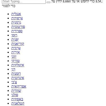
לחץ על Enter כדי לחפש או על ESC
כדי לסגור
אנגלית
צָרְפָתִית
גֶרמָנִיָת
פורטוגזית
ספרדית
רוּסִי
יַפָּנִית
קוריאנית
עֲרָבִית
אִירִית
יווני
טורקי
אִיטַלְקִית
דַנִי
רומנית
אינדונזית
צ'כי
אפריקאית
שוודית
פולני
באסקית
קטלאנית