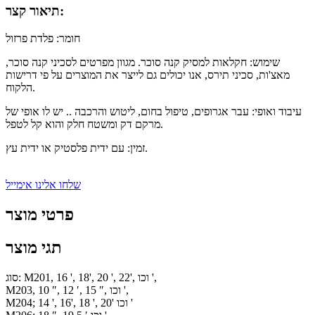
תיאור קצר:
חומר: פלדת פרזול
שימוש: חקלאות למסיק קנה סוכר. מגוון מפרטים לסכיני קנה סוכר,
מאצ'ות, סכיני תירס, אנו יכולים גם לייצר את המוצרים על פי דרישות
הלקוח.
עיבוד ואופי: עבר אגרופים, טיפול בחום, ליטוש והרכבה .. יש לו אופי של
מרקם דק ומשטח חלק והוא קל לטפל.
זמין: עם ידית פלסטיק או ידית עץ.
שלחו אלינו אימייל
פרטי מוצר
תגי מוצר
סוג: M201, 16 ', 18', 20 ', 22', וכו ',
M203, 10 ″, 12 ′, 15 ″, וכו ',
M204; 14 ', 16', 18 ', 20' וכו '