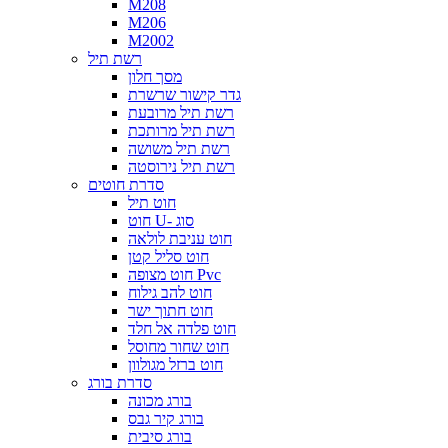
M208
M206
M2002
רשת תיל
מסך חלון
גדר קישור שרשרת
רשת תיל מרובעת
רשת תיל מרותכת
רשת תיל משושה
רשת תיל נירוסטה
סדרת חוטים
חוט תיל
חוט U- סוג
חוט עניבת לולאה
חוט סליל קטן
חוט מצופה Pvc
חוט להב גילוח
חוט חתוך ישר
חוט פלדה אל חלד
חוט שחור מחוסל
חוט ברזל מגולוון
סדרת בורג
בורג מכונה
בורג קיר גבס
בורג סיבית