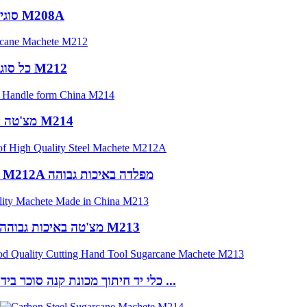
סוגים של מצ'טה לחקלאות באמצעות M208A
כל סוג קנה סוכר פחמן פלדת פחמן M212
מצ'טה עם ידית עץ בצורת סין M214
סוגים של מצ'טה M212A מפלדה באיכות גבוהה
מצ'טה באיכות גבוהה תוצרת סין M213
כלי יד חיתוך מכונת קנה סוכר ביד טובה ...