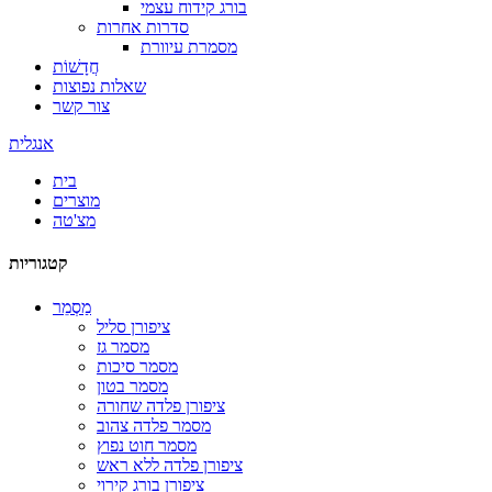
בורג קידוח עצמי
סדרות אחרות
מסמרת עיוורת
חֲדָשׁוֹת
שאלות נפוצות
צור קשר
אנגלית
בית
מוצרים
מצ'טה
קטגוריות
מַסְמֵר
ציפורן סליל
מסמר גז
מסמר סיכות
מסמר בטון
ציפורן פלדה שחורה
מסמר פלדה צהוב
מסמר חוט נפוץ
ציפורן פלדה ללא ראש
ציפורן בורג קירוי