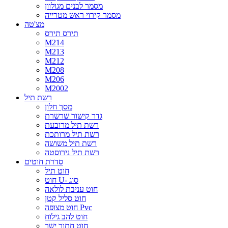
מסמר לבנים מגולוון
מסמר קירוי ראש מטרייה
מצ'טה
תירס תירס
M214
M213
M212
M208
M206
M2002
רשת תיל
מסך חלון
גדר קישור שרשרת
רשת תיל מרובעת
רשת תיל מרותכת
רשת תיל משושה
רשת תיל נירוסטה
סדרת חוטים
חוט תיל
חוט U- סוג
חוט עניבת לולאה
חוט סליל קטן
חוט מצופה Pvc
חוט להב גילוח
חוט חתוך ישר