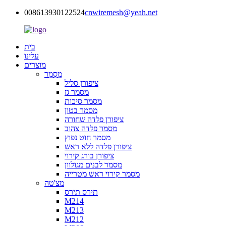
008613930122524
cnwiremesh@yeah.net
בית
עלינו
מוצרים
מַסְמֵר
ציפורן סליל
מסמר גז
מסמר סיכות
מסמר בטון
ציפורן פלדה שחורה
מסמר פלדה צהוב
מסמר חוט נפוץ
ציפורן פלדה ללא ראש
ציפורן בורג קירוי
מסמר לבנים מגולוון
מסמר קירוי ראש מטרייה
מצ'טה
תירס תירס
M214
M213
M212