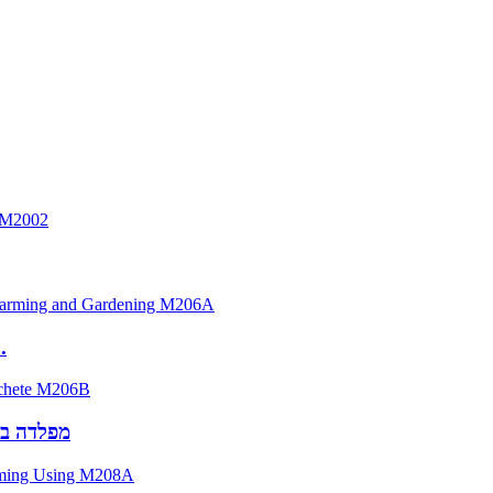
מצ'טה פלדת פ
סוגים של מצ'טה 6B