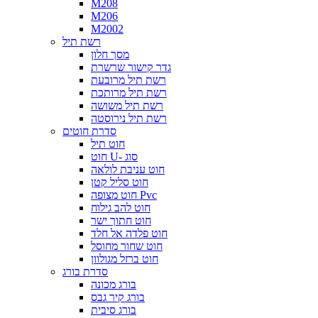
M208
M206
M2002
רשת תיל
מסך חלון
גדר קישור שרשרת
רשת תיל מרובעת
רשת תיל מרותכת
רשת תיל משושה
רשת תיל נירוסטה
סדרת חוטים
חוט תיל
חוט U- סוג
חוט עניבת לולאה
חוט סליל קטן
חוט מצופה Pvc
חוט להב גילוח
חוט חתוך ישר
חוט פלדה אל חלד
חוט שחור מחוסל
חוט ברזל מגולוון
סדרת בורג
בורג מכונה
בורג קיר גבס
בורג סיבית